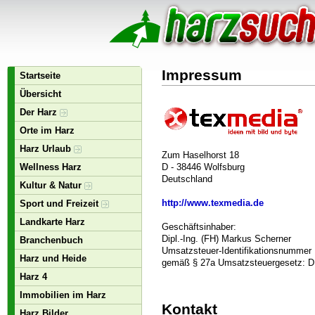
Impressum
Startseite
Übersicht
Der Harz
Orte im Harz
Harz Urlaub
Zum Haselhorst 18
Wellness Harz
D - 38446 Wolfsburg
Deutschland
Kultur & Natur
http://www.texmedia.de
Sport und Freizeit
Landkarte Harz
Geschäftsinhaber:
Dipl.-Ing. (FH) Markus Scherner
Branchenbuch
Umsatzsteuer-Identifikationsnummer
Harz und Heide
gemäß § 27a Umsatzsteuergesetz: D
Harz 4
Immobilien im Harz
Kontakt
Harz Bilder