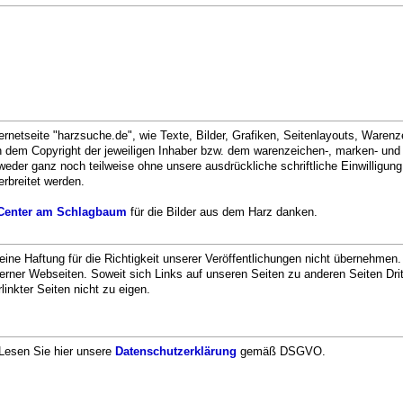
ternetseite "harzsuche.de", wie Texte, Bilder, Grafiken, Seitenlayouts, Warenz
n dem Copyright der jeweiligen Inhaber bzw. dem warenzeichen-, marken- und
weder ganz noch teilweise ohne unsere ausdrückliche schriftliche Einwilligung
erbreitet werden.
 Center am Schlagbaum
für die Bilder aus dem Harz danken.
 eine Haftung für die Richtigkeit unserer Veröffentlichungen nicht übernehmen.
xterner Webseiten. Soweit sich Links auf unseren Seiten zu anderen Seiten Drit
linkter Seiten nicht zu eigen.
Lesen Sie hier unsere
Datenschutzerklärung
gemäß DSGVO.