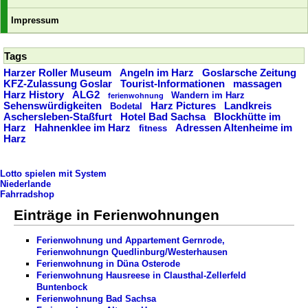
Impressum
Tags
Harzer Roller Museum
Angeln im Harz
Goslarsche Zeitung
KFZ-Zulassung Goslar
Tourist-Informationen
massagen
Harz History
ALG2
Wandern im Harz
ferienwohnung
Sehenswürdigkeiten
Harz Pictures
Landkreis
Bodetal
Aschersleben-Staßfurt
Hotel Bad Sachsa
Blockhütte im
Harz
Hahnenklee im Harz
Adressen Altenheime im
fitness
Harz
Lotto spielen mit System
Niederlande
Fahrradshop
Einträge in Ferienwohnungen
Ferienwohnung und Appartement Gernrode,
Ferienwohnungn Quedlinburg/Westerhausen
Ferienwohnung in Düna Osterode
Ferienwohnung Hausreese in Clausthal-Zellerfeld
Buntenbock
Ferienwohnung Bad Sachsa