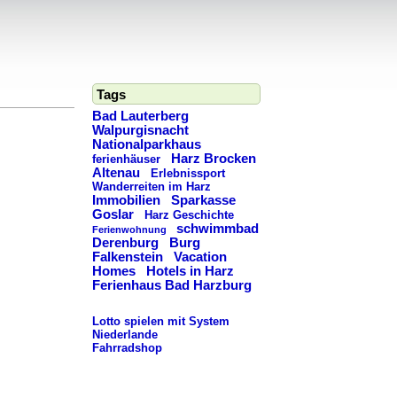
Tags
Bad Lauterberg
Walpurgisnacht
Nationalparkhaus
Harz Brocken
ferienhäuser
Altenau
Erlebnissport
Wanderreiten im Harz
Immobilien
Sparkasse
Goslar
Harz Geschichte
schwimmbad
Ferienwohnung
Derenburg
Burg
Falkenstein
Vacation
Homes
Hotels in Harz
Ferienhaus Bad Harzburg
Lotto spielen mit System
Niederlande
Fahrradshop