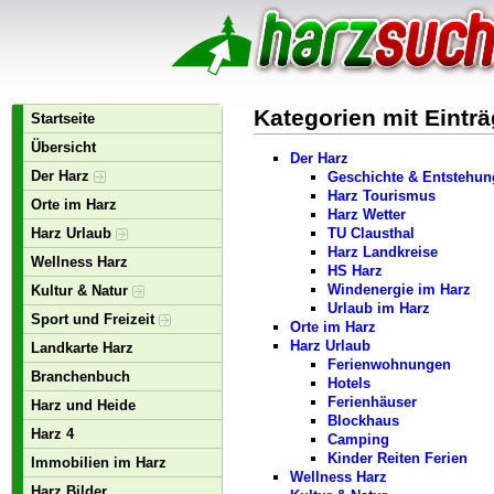
Kategorien mit Eintr
Startseite
Übersicht
Der Harz
Der Harz
Geschichte & Entstehun
Harz Tourismus
Orte im Harz
Harz Wetter
Harz Urlaub
TU Clausthal
Harz Landkreise
Wellness Harz
HS Harz
Windenergie im Harz
Kultur & Natur
Urlaub im Harz
Sport und Freizeit
Orte im Harz
Harz Urlaub
Landkarte Harz
Ferienwohnungen
Branchenbuch
Hotels
Ferienhäuser
Harz und Heide
Blockhaus
Harz 4
Camping
Kinder Reiten Ferien
Immobilien im Harz
Wellness Harz
Harz Bilder