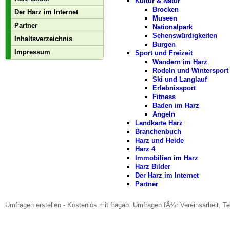
Kultur & Natur
Brocken
Der Harz im Internet
Museen
Partner
Nationalpark
Sehenswürdigkeiten
Inhaltsverzeichnis
Burgen
Impressum
Sport und Freizeit
Wandern im Harz
Rodeln und Wintersport
Ski und Langlauf
Erlebnissport
Fitness
Baden im Harz
Angeln
Landkarte Harz
Branchenbuch
Harz und Heide
Harz 4
Immobilien im Harz
Harz Bilder
Der Harz im Internet
Partner
Umfragen erstellen
- Kostenlos mit fragab. Umfragen fÃ¼r Vereinsarbeit, T