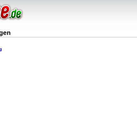
ägen
g