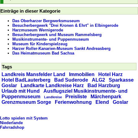
Einträge in dieser Kategorie
Das Oberharzer Bergwerksmuseum
Besucherbergwerk "Drei Kronen & Ehrt" in Elbingerode
Harzmuseum Wernigerode
Besucherbergwerk und Museum Rammelsberg
Musikinstrumente- und Puppenmuseum
Museum für Kinderspielzeug
Harzer Roller-Kanarien-Museum Sankt Andreasberg
Das Heimatmuseum Bad Sachsa
Tags
Landkreis Mansfelder Land
Immobilien
Hotel Harz
Hotel BadLauterberg
Bad Suderode
ALG2
Sparkasse
Goslar
Landkarte Landkreise Harz
Bad Harzburg
Urlaub mit Hund
Ausflugsziel Musikinstrumente- und
Puppenmuseum
Preisliste
Märchenpark
Landkreise
Grenzmuseum Sorge
Ferienwohnung
Elend
Goslar
Lotto spielen mit System
Niederlande
Fahrradshop