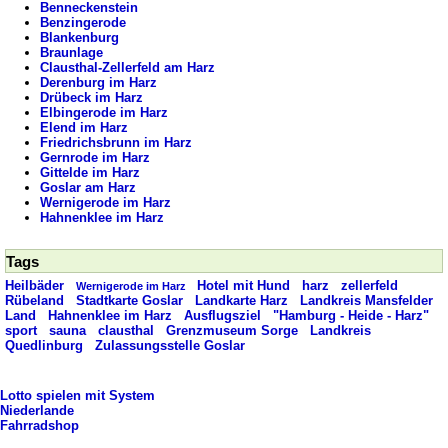
Benneckenstein
Benzingerode
Blankenburg
Braunlage
Clausthal-Zellerfeld am Harz
Derenburg im Harz
Drübeck im Harz
Elbingerode im Harz
Elend im Harz
Friedrichsbrunn im Harz
Gernrode im Harz
Gittelde im Harz
Goslar am Harz
Wernigerode im Harz
Hahnenklee im Harz
Tags
Heilbäder
Hotel mit Hund
harz
zellerfeld
Wernigerode im Harz
Rübeland
Stadtkarte Goslar
Landkarte Harz
Landkreis Mansfelder
Land
Hahnenklee im Harz
Ausflugsziel
"Hamburg - Heide - Harz"
sport
sauna
clausthal
Grenzmuseum Sorge
Landkreis
Quedlinburg
Zulassungsstelle Goslar
Lotto spielen mit System
Niederlande
Fahrradshop