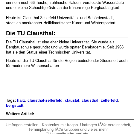
erinnern noch 66 Teiche, zahlreiche Halden, versteckte Wasserläufe
und einzelne Schachtgerüste an die frühere rege Bergbautätigkeit.
Heute ist Clausthal-Zellerfeld Universitäts- und Behördenstadt,
staatlich anerkannter Heilklimatischer Kurort und Wintersportort.
Die TU Clausthal:
Die TU Clausthal ist eine eher kleine Universität. Sie wurde als
Bergbauschule gegründet und wurde später Berakademie. Seit 1968
hat sie den Status einer Technischen Universität.
Heute ist die TU Clausthal für die Region bedeutender Studienort auch
für modernere Wissenschaften.
Tags:
harz
,
clausthal-zellerfeld
,
claustal
,
clausthal
,
zellerfeld
,
bergstadt
Weitere Artikel:
Umfragen erstellen
- Kostenlos mit fragab. Umfragen fÃ¼r Vereinsarbeit,
Terminplanung fÃ¼r Gruppen und vieles mehr.
© texmedia
php scripts