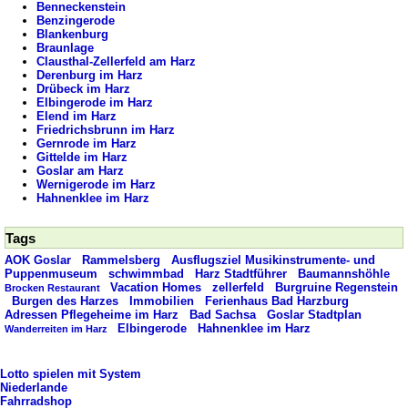
Benneckenstein
Benzingerode
Blankenburg
Braunlage
Clausthal-Zellerfeld am Harz
Derenburg im Harz
Drübeck im Harz
Elbingerode im Harz
Elend im Harz
Friedrichsbrunn im Harz
Gernrode im Harz
Gittelde im Harz
Goslar am Harz
Wernigerode im Harz
Hahnenklee im Harz
Tags
AOK Goslar
Rammelsberg
Ausflugsziel Musikinstrumente- und
Puppenmuseum
schwimmbad
Harz Stadtführer
Baumannshöhle
Vacation Homes
zellerfeld
Burgruine Regenstein
Brocken Restaurant
Burgen des Harzes
Immobilien
Ferienhaus Bad Harzburg
Adressen Pflegeheime im Harz
Bad Sachsa
Goslar Stadtplan
Elbingerode
Hahnenklee im Harz
Wanderreiten im Harz
Lotto spielen mit System
Niederlande
Fahrradshop