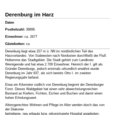
Derenburg im Harz
Daten
Postleitzahl:
38895
Einwohner:
ca. 2677
Gästebetten:
ca.
Derenburg liegt etwa 157 m ü. NN im nordöstlichen Teil des
Harzvorlandes. Von Südwesten nach Nordosten durchfließt der Fluß
Holtemme das Stadtgebiet. Die Stadt gehört zum Landkreis
Wernigerode und hat etwa 2.700 Einwohner. Heinrich der I. gilt als
Gründer Derenburgs, jedoch erstmals urkundlich erwähnt wurde
Derenburg im Jahr 937, als sich bereits Otto I. im zweiten
Regierungsjahr befand.
Etwa ein Kilometer südlich von Derenburg beginnt der Derenburger
Forst. Dieses Waldgebiet hat einen sehr abwechslungsreichen
Bestand an Kiefern, Fichten, Eichen und Buchen und damit einen
hohen Erholungswert.
Altersgerechtes Wohnen und Pflege im Alter werden durch das von
der Diakonie
betriebene, neu erbaute bzw. rekonstruierte Hospital angeboten.